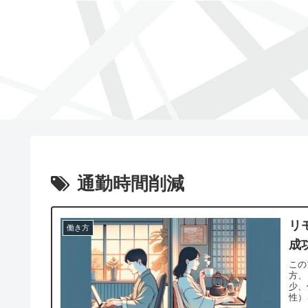
通勤時間削減
リ
働き方
成
この
方、
少、
性）