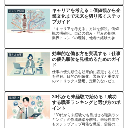
ヒントを提供します。
キャリアを考える：価値観から企
キャリア開発
業文化まで未来を切り拓くステッ
プガイド
「キャリアを考える」方法を解説。価値
観の明確化、自己の強み・弱みの把握、
業界トレンドの理解、他者の経験の参
考、ライフスタイルとのバランス、企業
文化の理解、定期的な振り返りが重要。
理想のキャリア形成に役立つヒントが満
効率的な働き方を実現する：仕事
働き方改革
載です。
の優先順位を見極めるためのガイ
ド
仕事の優先順位を効果的に設定する方法
を詳解。目的の明確化、緊急度と重要度
のマトリックス活用、定期的なレビュ
ー、フィードバックの取り入れ、エネル
ギーレベルの考慮など、具体的なステッ
プを提供します。
30代から未経験で始める！成功
職種選び
する職業ランキングと選び方のポ
イント
「30代から未経験でも目指せる職業ラン
キング」の作成基準を解説。未経験者で
もステップアップ可能な職業、需要の高