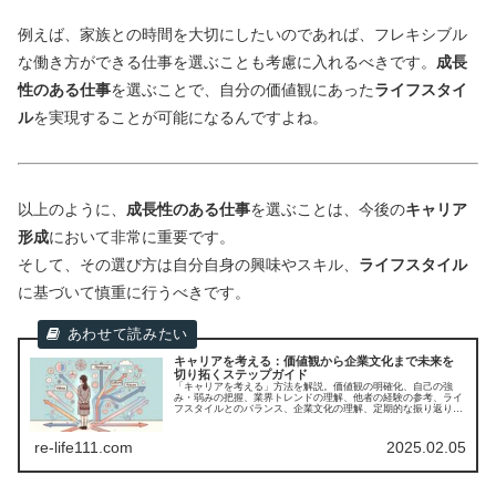
例えば、家族との時間を大切にしたいのであれば、フレキシブル
な働き方ができる仕事を選ぶことも考慮に入れるべきです。
成長
性のある仕事
を選ぶことで、自分の価値観にあった
ライフスタイ
ル
を実現することが可能になるんですよね。
以上のように、
成長性のある仕事
を選ぶことは、今後の
キャリア
形成
において非常に重要です。
そして、その選び方は自分自身の興味やスキル、
ライフスタイル
に基づいて慎重に行うべきです。
キャリアを考える：価値観から企業文化まで未来を
切り拓くステップガイド
「キャリアを考える」方法を解説。価値観の明確化、自己の強
み・弱みの把握、業界トレンドの理解、他者の経験の参考、ライ
フスタイルとのバランス、企業文化の理解、定期的な振り返りが
重要。理想のキャリア形成に役立つヒントが満載です。
re-life111.com
2025.02.05