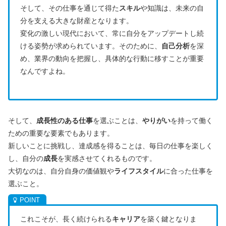
そして、その仕事を通じて得た
スキル
や知識は、未来の自
分を支える大きな財産となります。
変化の激しい現代において、常に自分をアップデートし続
ける姿勢が求められています。そのために、
自己分析
を深
め、業界の動向を把握し、具体的な行動に移すことが重要
なんですよね。
そして、
成長性のある仕事
を選ぶことは、
やりがい
を持って働く
ための重要な要素でもあります。
新しいことに挑戦し、達成感を得ることは、毎日の仕事を楽しく
し、自分の
成長
を実感させてくれるものです。
大切なのは、自分自身の価値観や
ライフスタイル
に合った仕事を
選ぶこと。
これこそが、長く続けられる
キャリア
を築く鍵となりま