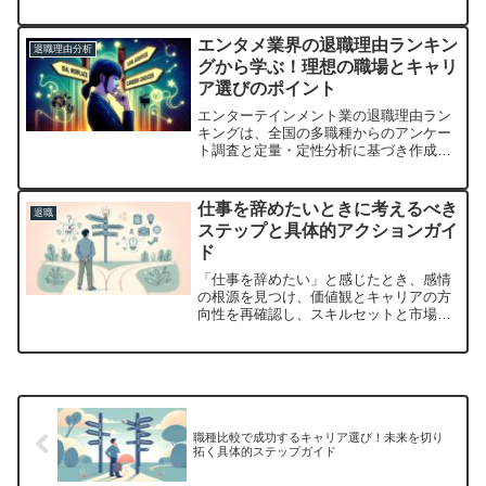
い職種、働き方の柔軟性、成長可能性を
重視。これらの観点から選ばれた職業選
びの参考にどうぞ。
エンタメ業界の退職理由ランキン
退職理由分析
グから学ぶ！理想の職場とキャリ
ア選びのポイント
エンターテインメント業の退職理由ラン
キングは、全国の多職種からのアンケー
ト調査と定量・定性分析に基づき作成。
定期的に更新し、業界全体を理解するた
めの信頼性の高いデータを提供します。
仕事を辞めたいときに考えるべき
退職
ステップと具体的アクションガイ
ド
「仕事を辞めたい」と感じたとき、感情
の根源を見つけ、価値観とキャリアの方
向性を再確認し、スキルセットと市場ニ
ーズをマッチングし、企業文化をリサー
チし、他者の意見を取り入れ、リスクと
リターンを評価することが重要です。
職種比較で成功するキャリア選び！未来を切り
拓く具体的ステップガイド