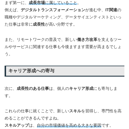
まず第一に、
成長市場
に属していること
。
例えば、
デジタルトランスフォーメーション
が進む中、
IT関連
の
職種やデジタルマーケティング、データサイエンティストといっ
た仕事は非常に
成長性
が高い分野です。
また、リモートワークの普及で、新しい
働き方改革
を支えるツー
ルやサービスに関連する仕事も今後ますます需要が高まるでしょ
う。
キャリア形成への寄与
次に、
成長性のある仕事
は、個人の
キャリア形成
にも寄与しま
す。
これらの仕事に就くことで、新しい
スキル
を習得し、専門性を高
めることができるんですよね。
スキルアップ
は、
自分の市場価値を高める大きな要因
です。