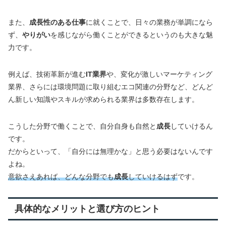
また、
成長性のある仕事
に就くことで、日々の業務が単調になら
ず、
やりがい
を感じながら働くことができるというのも大きな魅
力です。
例えば、技術革新が進む
IT業界
や、変化が激しいマーケティング
業界、さらには環境問題に取り組むエコ関連の分野など、どんど
ん新しい知識やスキルが求められる業界は多数存在します。
こうした分野で働くことで、自分自身も自然と
成長
していけるん
です。
だからといって、「自分には無理かな」と思う必要はないんです
よね。
意欲さえあれば、どんな分野でも
成長
していけるはず
です。
具体的なメリットと選び方のヒント