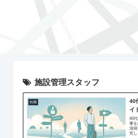
施設管理スタッフ
4
転職
イ
40
事を
清掃
究し