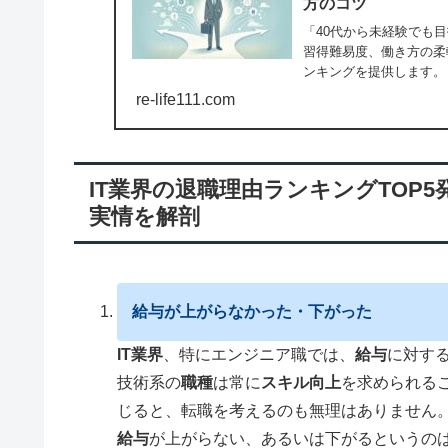
方のコツ
「40代から未経験でも
習得難易度、働き方の柔
ンキングを提供します。
re-life111.com
IT業界の退職理由ランキングTOP
実情を解剖
給与
が上がらなかった・下がった
IT業界
、特にエンジニア職では、
給与
に対す
技術系の
職種
は常に
スキル向上
を求められる
じると、転職を考えるのも無理はありません
給与
が上がらない、あるいは下がるというの