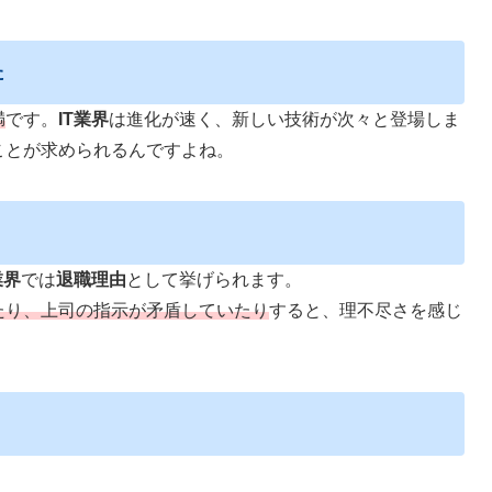
た
満
です。
IT業界
は進化が速く、新しい技術が次々と登場しま
ことが求められるんですよね。
業界
では
退職理由
として挙げられます。
たり、上司の指示が矛盾していたり
すると、理不尽さを感じ