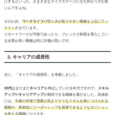
にするといった、さまざまなライフステージに立ち向かう方が多
いんですよね。
そのため、
ワークライフバランス
が取りやすい職種を上位にラン
クイン
させています。
リモートワークが可能であったり、フレックス制度を導入してい
る企業が多い職種は特に評価が高いです。
2. キャリアの成長性
次に、「キャリアの成長性」を考慮しました。
30代
はまだまだ
キャリア
を伸ばしていける年代ですので、
スキル
アップ
や
キャリアアップ
が期待できる職種を選びました。具体的
には、
今後の市場で需要が高まりそうなスキルを身につけられる
職種や、将来的にリーダーシップを発揮できるようなポジション
を狙える職種
になります。