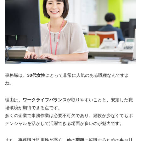
事務職は、
30代女性
にとって非常に人気のある職種なんですよ
ね。
理由は、
ワークライフバランス
が取りやすいことと、安定した職
場環境が期待できる点です。
多くの企業で事務作業は必要不可欠であり、経験が少なくてもポ
テンシャルを活かして活躍できる場面が多いのが魅力です。
また、事務職は汎用性が高く、他の
職種
に転職するための
キャリ