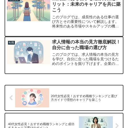
リット：未来のキャリアを共に築
こう
このブログでは、成長性のある仕事の選
び方とその重要性について解説します。
将来性のある市場やスキルアップの機
会、個人の価値観に基づいて、最適なキ
ャリアを見つけるための具体的な方法を
提供します。
求人情報の本当の見方徹底解説！
転職
自分に合った職場の選び方
このブログでは、求人情報の本当の見方
を学び、自分に合った職場を見つけるた
めのポイントを掘り下げます。企業のミ
ッション、職場の雰囲気、募集背景、成
長機会、働き方、企業の評判に注目しま
しょう。
20代女性必見！おすすめ職種ランキングと選び
方ガイドで理想のキャリアを築こう
40代女性必見！おすすめ職種ランキングと成功
するキャリア選びのポイント