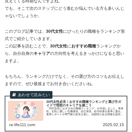
見えてくる時期なんですよね。
でも、そこで次のステップにどう進むか悩んでいる方も多いんじ
ゃないでしょうか。
このブログ記事では、
30代女性
にぴったりの職種をランキング形
式でご紹介していきます。
この記事を読むことで、
30代女性
に
おすすめ職種
ランキングか
ら、自分自身の
キャリア
の方向性を考えるきっかけになると思い
ますよ。
もちろん、ランキングだけでなく、その選び方のコツもお伝えし
ますので、ぜひ最後までお付き合いくださいね。
20代女性必見！おすすめ職種ランキングと選び方ガ
イドで理想のキャリアを築こう
「20代女性におすすめの職種ランキング」を作成しました。将来
性、女性に優しい労働環境、自己実現、給与待遇を基準に選出。
業界レポートや専門家の意見を基に、信頼性のある情報を提供し
ます。
re-life111.com
2025.02.15