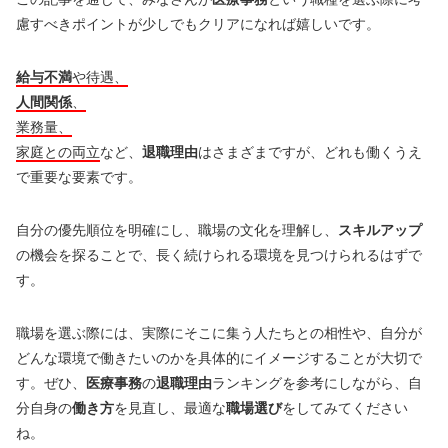
慮すべきポイントが少しでもクリアになれば嬉しいです。
給与不満
や待遇、
人間関係
、
業務量、
家庭との両立
など、
退職理由
はさまざまですが、どれも働くうえ
で重要な要素です。
自分の優先順位を明確にし、職場の文化を理解し、
スキルアップ
の機会を探ることで、長く続けられる環境を見つけられるはずで
す。
職場を選ぶ際には、実際にそこに集う人たちとの相性や、自分が
どんな環境で働きたいのかを具体的にイメージすることが大切で
す。ぜひ、
医療事務
の
退職理由
ランキングを参考にしながら、自
分自身の
働き方
を見直し、最適な
職場選び
をしてみてください
ね。