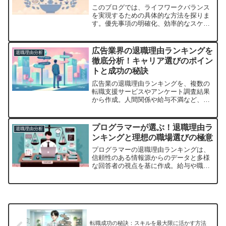
このブログでは、ライフワークバランス
を実現するための具体的な方法を探りま
す。優先事項の明確化、効率的なスケジ
ュール管理、健康維持、そして企業制度
の活用などを通じて、より豊かな毎日を
送るためのヒントを提供します。
広告業界の退職理由ランキングを
退職理由分析
徹底分析！キャリア選びのポイン
トと成功の秘訣
広告業の退職理由ランキングを、複数の
転職支援サービスやアンケート調査結果
から作成。人間関係や給与不満など、多
角的な視点から分析。最新の業界トレン
ドも反映しています。
プログラマーが選ぶ！退職理由ラ
退職理由分析
ンキングと理想の職場選びの極意
プログラマーの退職理由ランキングは、
信頼性のある情報源からのデータと多様
な回答者の視点を基に作成。給与や職場
環境、業務内容など具体的な要因を分析
し、改善可能な問題を特に注目。最新の
業界動向も反映しています。
転職成功の秘訣：スキルを最大限に活かす方法