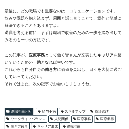
最後に、どの職場でも重要なのは、コミュニケーションです。
悩みや課題を抱え込まず、周囲と話し合うことで、意外と簡単に
解決できることもありますよ。
退職を考える前に、まずは職場で改善のための一歩を踏み出して
みるのも一つの方法です。
この記事が、
医療事務
として働く皆さんが充実した
キャリア
を築
いていくための一助となれば幸いです。
これからも自分自身の
働き方
に価値を見出し、日々を大切に過ご
していってください。
それではまた、次の記事でお会いしましょうね。
退職理由分析
給与不満
スキルアップ
職場選び
ワークライフバランス
人間関係
医療事務
医療業界
働き方改革
キャリア形成
退職理由