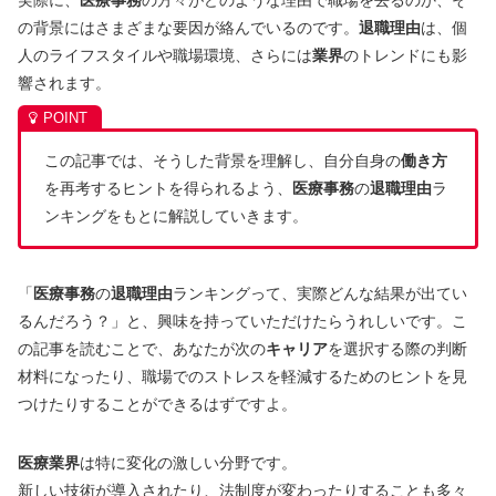
の背景にはさまざまな要因が絡んでいるのです。
退職理由
は、個
人のライフスタイルや職場環境、さらには
業界
のトレンドにも影
響されます。
この記事では、そうした背景を理解し、自分自身の
働き方
を再考するヒントを得られるよう、
医療事務
の
退職理由
ラ
ンキングをもとに解説していきます。
「
医療事務
の
退職理由
ランキングって、実際どんな結果が出てい
るんだろう？」と、興味を持っていただけたらうれしいです。こ
の記事を読むことで、あなたが次の
キャリア
を選択する際の判断
材料になったり、職場でのストレスを軽減するためのヒントを見
つけたりすることができるはずですよ。
医療業界
は特に変化の激しい分野です。
新しい技術が導入されたり、法制度が変わったりすることも多々