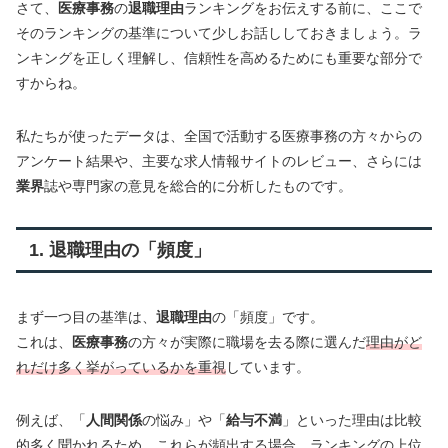
さて、
医療事務
の
退職理由
ランキングをお伝えする前に、ここで
そのランキングの基準について少しお話ししておきましょう。ラ
ンキングを正しく理解し、信頼性を高めるためにも重要な部分で
すからね。
私たちが使ったデータは、全国で活動する医療事務の方々からの
アンケート結果や、主要な求人情報サイトのレビュー、さらには
業界
誌や専門家の意見を総合的に分析したものです。
1. 退職理由の「頻度」
まず一つ目の基準は、
退職理由
の「頻度」です。
これは、
医療事務
の方々が実際に職場を去る際に選んだ
理由がど
れだけ多く挙がっているかを重視
しています。
例えば、「
人間関係
の悩み」や「
給与不満
」といった理由は比較
的多く聞かれるため、これらが頻出する場合、ランキングの上位