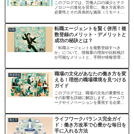
このブログでは、労働人口の減少とテク
ノロジーの進化を背景に、働き方改革の
必要性とその具体的な施策（リモートワ
ーク、フレックスタイム制、ダイバーシ
ティ推進など）を解説。また、改革を進
める上での注意点や個人のキャリア形成
転職エージェントを賢く併用！複
転職
についても触れています。
数登録のメリット・デメリットと
成功の秘訣とは？
「転職エージェントを複数登録すべき
か」について、情報量の増加や比較検討
が可能なメリットと、手間や情報管理の
難しさなどのデメリットを解説。あなた
の転職活動に役立つ視点を提供します。
職場の文化があなたの働き方を変
職場環境
える！理想の職場環境を見つける
ガイド
このブログでは、職場の文化の重要性と
その影響を詳細に解説します。チームワ
ークやイノベーションを重視する企業、
採用プロセスへの影響、文化を育む方法
等について深く掘り下げます。
ライフワークバランス完全ガイ
働き方
ド：働き方改革で心豊かな毎日を
手に入れる方法