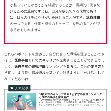
が整っているかどうかを確認することは、長期的に働き続
けるために重要ですよね。自分が成長できる環境であれ
ば、日々の仕事にやりがいを感じることができ、
退職理由
の一つである「仕事と成長のギャップ」を埋めることがで
きるかもしれません。
これらのポイントを意識し、自分に合った職場を選ぶことができ
れば、
医療事務
としての
キャリア
を充実させることができるでし
ょう。
医療事務
の
退職理由
ランキングを参考に、自分の
働き方
を
見直し、より良い職場環境を築いていけるように、ぜひ活用して
みてくださいね。
30代女性のキャリア革命！おすすめ職種ランキング
と成功の秘訣を徹底解説
「30代女性におすすめの職種ランキング」を作成。基準は働きや
すさ、キャリア成長性、女性活躍業界、収入面、転職のしやす
さ。ワークライフバランス、スキルアップ、ジェンダー平等、経
済安定、転職スムーズ性を考慮に入れています。