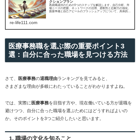
クションプラン
再就職成功のための5つのステップを解説します。自己分析、市
場ニーズの把握、ネットワークの活用、柔軟性と忍耐力の強化、
面接準備と自己アピールのブラッシュアップについて、具体的な
方法を提供します。
re-life111.com
医療事務職を選ぶ際の重要ポイント3
選：自分に合った職場を見つける方法
さて、
医療事務
の
退職理由
ランキングを見てみると、
さまざまな理由が多岐にわたっていることがわかりますよね。
では、実際に
医療事務
を目指す方や、現在働いている方が退職を
避けつつ、自分に合った職場を選ぶためにはどうすればよいの
か。そのポイントを3つご紹介したいと思います。
1. 職場の文化を知ること