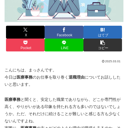
X
Facebook
はてブ
Pocket
LINE
コピー
2025.03.01
こんにちは、まっさんです。
今日は
医療事務
のお仕事を取り巻く
退職理由
についてお話しした
いと思います。
医療事務
と聞くと、安定した職業でありながら、どこか専門性が
高く、やりがいがある印象を持たれる方も多いのではないでしょ
うか。ただ、それだけに続けることが難しいと感じる方も少なく
ないんですよね。
実際に、
医療事務
の方々がどのような理由で職場を去るのか、そ