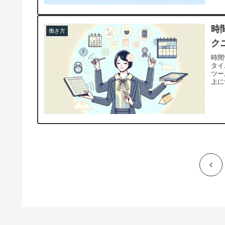
時
働き方
ク
時間
タイ
ツー
上に
前
へ