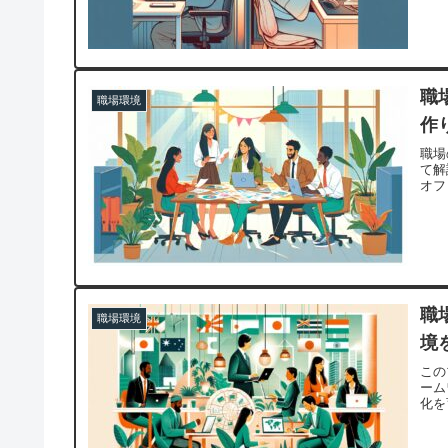
職
職場環境
作
職場
て解
オフ
職
職場環境
境
この
ーム
化を