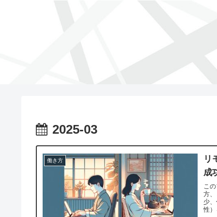
2025-03
リ
働き方
成
この
方、
少、
性）