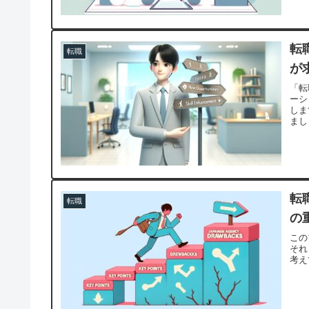
転
転職
が
「転
ーシ
しま
まし
転
転職
の
この
それ
考え