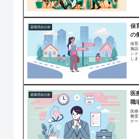
保
退職理由分析
の
保育
施設
ンド
しま
医
退職理由分析
職
医療
響度
ケー