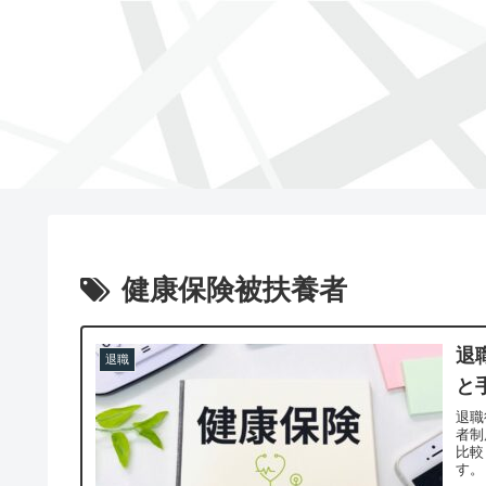
健康保険被扶養者
退
退職
と
退職
者制
比較
す。